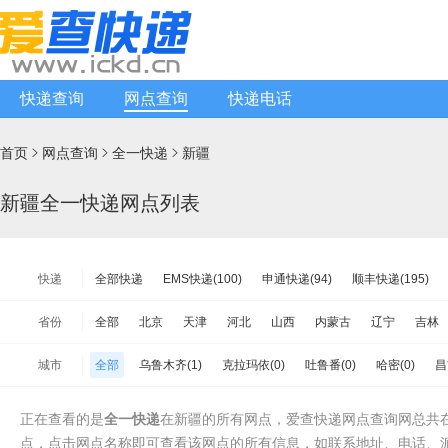
快递查询
网点查询
快递电话
首页
网点查询
全一快递
新疆



新疆全一快递网点列表
快递
全部快递
EMS快递(100)
申通快递(94)
顺丰快递(195)
韵达快递(584)
天天快递(86)
中通快递(140)
宅急送快递(1
省份
全部
北京
天津
河北
山西
内蒙古
辽宁
吉林
韵达快运(95)
极兔速递(108)
日日顺物流(58)
优速快递(14
江苏
浙江
安徽
福建
江西
山东
河南
湖北
城市
全部
乌鲁木齐(1)
克拉玛依(0)
吐鲁番(0)
哈密(0)
昌
增益快递(26)
安能物流(199)
苏宁快递(100)
全一快递(8)
海南
重庆
四川
贵州
云南
西藏
陕西
甘肃
巴音郭楞(2)
阿克苏(0)
克孜勒苏柯尔克孜(0)
喀什(0)
和
百世快运(80)
佳吉快运(27)
亚风快递(36)
佳怡物流(0)
台湾省
香港
澳门
正在查看的是
全一快递
在新疆的所有网点，爱查快递网点查询网总共
塔城(0)
阿勒泰(0)
石河子(1)
阿拉尔(0)
图木舒克(0)
中铁物流(137)
品骏快递(23)
远成快运(28)
百世汇通快递(1
点，点击网点名称即可查看该网点的所有信息，如联系地址、电话、