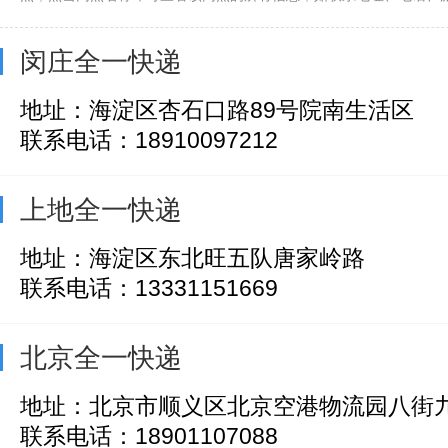
闵庄全一快递
地址：海淀区杏石口路89号院南生活区
联系电话：18910097212
上地全一快递
地址：海淀区东北旺五队唐家岭路
联系电话：13331151669
北京全一快递
地址：北京市顺义区北京空港物流园八街
联系电话：18901107088