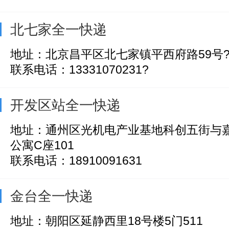
北七家全一快递
地址：北京昌平区北七家镇平西府路59号
联系电话：13331070231?
开发区站全一快递
地址：通州区光机电产业基地科创五街与
公寓C座101
联系电话：18910091631
金台全一快递
地址：朝阳区延静西里18号楼5门511