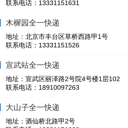
联系电话：13331151631
木樨园全一快递
地址：北京市丰台区草桥西路甲1号
联系电话：13331151526
宣武站全一快递
地址：宣武区丽泽路2号院4号楼1层102
联系电话：18910097263
大山子全一快递
地址：酒仙桥北路甲2号