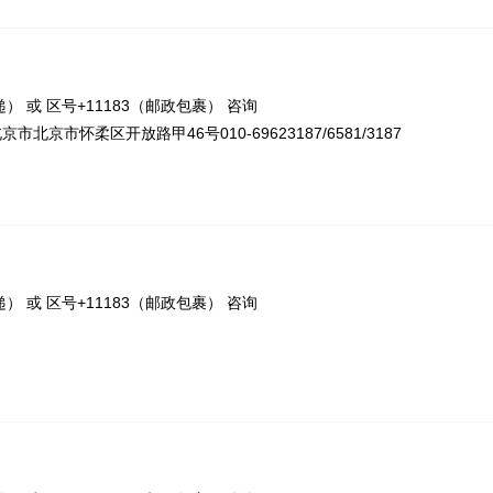
） 或 区号+11183（邮政包裹） 咨询
怀柔区开放路甲46号010-69623187/6581/3187
）
） 或 区号+11183（邮政包裹） 咨询
）