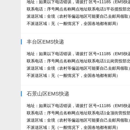
地址：如果以下电话错误，请拔打 区号+11185（EMS快递
联系电话：序号网点名称网点地址联系电话1平谷揽投部北京市
派送区域：全境（农村等偏远地区可能要自己去邮局领取
不派送区域：无（一般情况下，全国各地都有邮局）
丰台区EMS快递
地址：如果以下电话错误，请拔打 区号+11185（EMS快递
联系电话：序号网点名称网点地址联系电话1云岗营投部北京市北京
派送区域：全境（农村等偏远地区可能要自己去邮局领取
不派送区域：无（一般情况下，全国各地都有邮局）
石景山区EMS快递
地址：如果以下电话错误，请拔打 区号+11185（EMS快递
联系电话：序号网点名称网点地址联系电话1金顶街营投部北京
派送区域：全境（农村等偏远地区可能要自己去邮局领取
不派送区域：无（一般情况下，全国各地都有邮局）