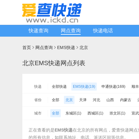
快递查询
网点查询
快递电话
首页
网点查询
EMS快递
北京



北京EMS快递网点列表
快递
全部快递
EMS快递(19)
申通快递(169)
顺丰
中通快递(259)
宅急送快递(18)
速尔快递(208)
省份
全部
北京
天津
河北
山西
内蒙古
德邦物流(496)
增益快递(124)
安能物流(602)
山东
河南
湖北
湖南
广东
广西
海
城市
全部
东城区(1)
西城区(1)
崇文区(1)
宣武
佳吉快运(49)
亚风快递(21)
佳怡物流(18)
新
新疆
台湾省
香港
澳门
房山区(1)
通州区(1)
顺义区(1)
昌平区(1)
百世汇通快递(372)
正在查看的是
EMS快递
在北京的所有网点，爱查快递网点
的所有信息，如联系地址、电话、派送区间等信息。