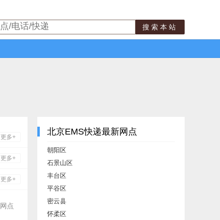
搜索本站
北京EMS快递最新网点
更多+
朝阳区
更多+
石景山区
丰台区
更多+
平谷区
密云县
该网点
怀柔区