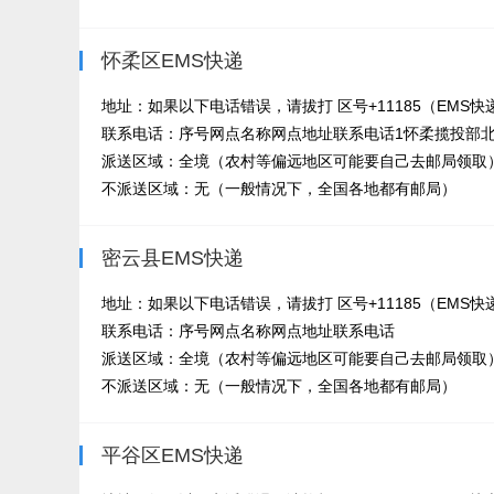
怀柔区EMS快递
地址：如果以下电话错误，请拔打 区号+11185（EMS快递
联系电话：序号网点名称网点地址联系电话1怀柔揽投部北京市北京市
派送区域：全境（农村等偏远地区可能要自己去邮局领取
不派送区域：无（一般情况下，全国各地都有邮局）
密云县EMS快递
地址：如果以下电话错误，请拔打 区号+11185（EMS快递
联系电话：序号网点名称网点地址联系电话
派送区域：全境（农村等偏远地区可能要自己去邮局领取
不派送区域：无（一般情况下，全国各地都有邮局）
平谷区EMS快递