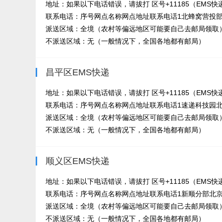
地址：如果以下电话错误，请拔打 区号+11185（EMS快递
联系电话：序号网点名称网点地址联系电话1北蜂窝营投部北京市北
派送区域：全境（农村等偏远地区可能要自己去邮局领取
不派送区域：无（一般情况下，全国各地都有邮局）
昌平区EMS快递
地址：如果以下电话错误，请拔打 区号+11185（EMS快递
联系电话：序号网点名称网点地址联系电话1速递科技园北京市北
派送区域：全境（农村等偏远地区可能要自己去邮局领取
不派送区域：无（一般情况下，全国各地都有邮局）
顺义区EMS快递
地址：如果以下电话错误，请拔打 区号+11185（EMS快递
联系电话：序号网点名称网点地址联系电话1新顺分部北京市北
派送区域：全境（农村等偏远地区可能要自己去邮局领取
不派送区域：无（一般情况下，全国各地都有邮局）