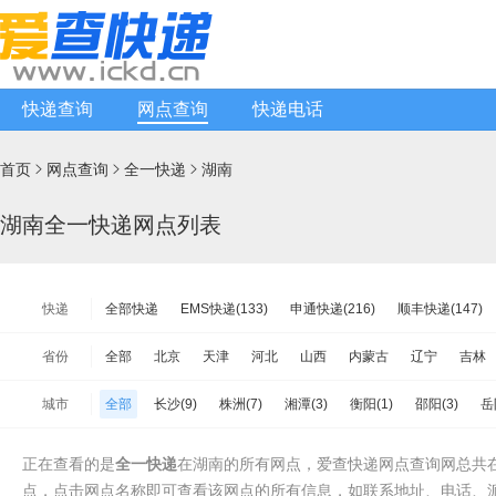
快递查询
网点查询
快递电话
首页
网点查询
全一快递
湖南



湖南全一快递网点列表
快递
全部快递
EMS快递(133)
申通快递(216)
顺丰快递(147)
韵达快递(2622)
天天快递(113)
中通快递(191)
宅急送快递(
省份
全部
北京
天津
河北
山西
内蒙古
辽宁
吉林
韵达快运(214)
极兔速递(142)
日日顺物流(102)
优速快递(
江苏
浙江
安徽
福建
江西
山东
河南
湖北
城市
全部
长沙(9)
株洲(7)
湘潭(3)
衡阳(1)
邵阳(3)
岳
增益快递(105)
安能物流(540)
苏宁快递(122)
全一快递(48
海南
重庆
四川
贵州
云南
西藏
陕西
甘肃
张家界(2)
益阳(2)
郴州(3)
永州(1)
怀化(1)
娄底(5)
百世快运(230)
佳吉快运(90)
亚风快递(54)
佳怡物流(68)
台湾省
香港
澳门
正在查看的是
全一快递
在湖南的所有网点，爱查快递网点查询网总共在
中铁物流(71)
品骏快递(125)
远成快运(86)
百世汇通快递(3
点，点击网点名称即可查看该网点的所有信息，如联系地址、电话、