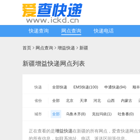
快递查询
网点查询
快递电话
首页
网点查询
增益快递
新疆



新疆增益快递网点列表
快递
全部快递
EMS快递(100)
申通快递(94)
顺丰
中通快递(140)
宅急送快递(113)
速尔快递(55)
省份
全部
北京
天津
河北
山西
内蒙古
德邦物流(297)
增益快递(26)
安能物流(199)
山东
河南
湖北
湖南
广东
广西
海
城市
全部
乌鲁木齐(8)
克拉玛依(1)
吐鲁番(0)
佳吉快运(27)
亚风快递(36)
佳怡物流(0)
新邦
新疆
台湾省
香港
澳门
克孜勒苏柯尔克孜(0)
喀什(1)
和田(0)
伊犁(2
百世汇通快递(183)
正在查看的是
增益快递
在新疆的所有网点，爱查快递网点
五家渠(1)
的所有信息，如联系地址、电话、派送区间等信息。