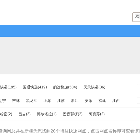
快递(195)
圆通快递(419)
韵达快递(584)
天天快递(86)
韵达快运(95)
极兔速递(108)
日日顺物流(58)
优速快递(144)
辽宁
吉林
黑龙江
上海
江苏
浙江
安徽
福建
江西
苏宁快递(100)
全一快递(8)
华宇物流(56)
百世快运(80)
南
重庆
四川
贵州
云南
西藏
陕西
甘肃
青海
宁夏
哈密(2)
昌吉(3)
博尔塔拉(1)
巴音郭楞(2)
阿克苏(2)
物流(14)
中铁物流(137)
品骏快递(23)
远成快运(28)
)
塔城(1)
阿勒泰(1)
石河子(1)
阿拉尔(0)
图木舒克(0)
查询网总共在新疆为您找到26个增益快递网点，点击网点名称即可查看该