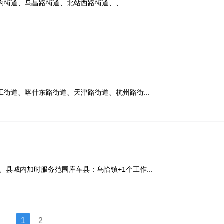
沟街道、乌昌路街道、北站西路街道、、
街道、喀什东路街道、天津路街道、杭州路街...
县城内加时服务范围库车县：乌恰镇+1个工作...
1
2