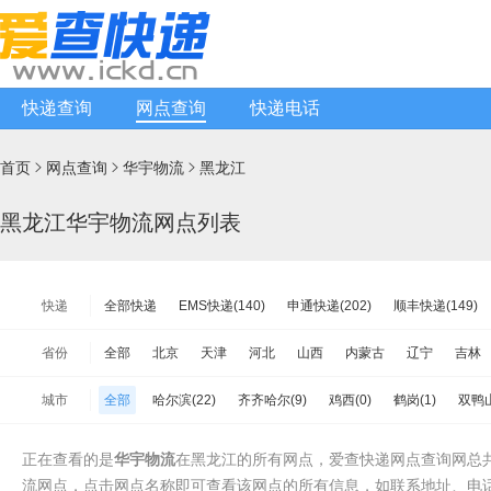
快递查询
网点查询
快递电话
首页
网点查询
华宇物流
黑龙江



黑龙江华宇物流网点列表
快递
全部快递
EMS快递(140)
申通快递(202)
顺丰快递(149)
韵达快递(2402)
天天快递(125)
中通快递(365)
宅急送快递(
省份
全部
北京
天津
河北
山西
内蒙古
辽宁
吉林
韵达快运(213)
极兔速递(226)
日日顺物流(75)
优速快递(1
江苏
浙江
安徽
福建
江西
山东
河南
湖北
城市
全部
哈尔滨(22)
齐齐哈尔(9)
鸡西(0)
鹤岗(1)
双鸭山
增益快递(20)
安能物流(347)
苏宁快递(132)
全一快递(21
海南
重庆
四川
贵州
云南
西藏
陕西
甘肃
伊春(0)
佳木斯(12)
七台河(1)
牡丹江(5)
黑河(2)
绥
百世快运(157)
佳吉快运(177)
亚风快递(30)
佳怡物流(14
台湾省
香港
澳门
正在查看的是
华宇物流
在黑龙江的所有网点，爱查快递网点查询网总共
中铁物流(157)
品骏快递(104)
远成快运(23)
百世汇通快递(
流网点，点击网点名称即可查看该网点的所有信息，如联系地址、电