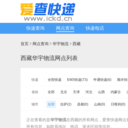
快递查询
网点查询
快递电话
首页
网点查询
华宇物流
西藏



西藏华宇物流网点列表
快递
全部快递
EMS快递(73)
申通快递(6)
顺丰快递
宅急送快递(78)
速尔快递(4)
韵达快运(14)
省份
全部
北京
天津
河北
山西
内蒙古
安能物流(44)
苏宁快递(73)
全一快递(0)
华宇
山东
河南
湖北
湖南
广东
广西
海
城市
全部
拉萨(2)
昌都(0)
山南(0)
日喀则(0)
新邦物流(0)
中铁物流(13)
品骏快递(10)
远成
新疆
台湾省
香港
澳门
正在查看的是
华宇物流
在西藏的所有网点，爱查快递网点
所有信息，如联系地址、电话、派送区间等信息。