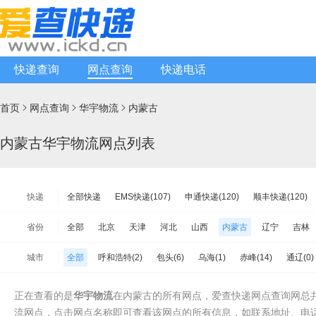
快递查询
网点查询
快递电话
首页
网点查询
华宇物流
内蒙古



内蒙古华宇物流网点列表
快递
全部快递
EMS快递(107)
申通快递(120)
顺丰快递(120)
韵达快递(584)
天天快递(114)
中通快递(249)
宅急送快递(
省份
全部
北京
天津
河北
山西
内蒙古
辽宁
吉林
韵达快运(103)
极兔速递(146)
日日顺物流(80)
优速快递(1
江苏
浙江
安徽
福建
江西
山东
河南
湖北
城市
全部
呼和浩特(2)
包头(6)
乌海(1)
赤峰(14)
通辽(0)
增益快递(48)
安能物流(258)
苏宁快递(104)
全一快递(10
海南
重庆
四川
贵州
云南
西藏
陕西
甘肃
呼伦贝尔(6)
巴彦淖尔(8)
乌兰察布(1)
兴安盟(1)
锡林郭
百世快运(120)
佳吉快运(57)
亚风快递(22)
佳怡物流(3)
台湾省
香港
澳门
正在查看的是
华宇物流
在内蒙古的所有网点，爱查快递网点查询网总共
中铁物流(68)
品骏快递(58)
远成快运(31)
百世汇通快递(19
流网点，点击网点名称即可查看该网点的所有信息，如联系地址、电