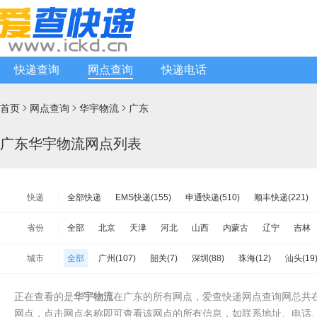
快递查询
网点查询
快递电话
首页
网点查询
华宇物流
广东



广东华宇物流网点列表
快递
全部快递
EMS快递(155)
申通快递(510)
顺丰快递(221)
韵达快递(10697)
天天快递(557)
中通快递(524)
宅急送快递
省份
全部
北京
天津
河北
山西
内蒙古
辽宁
吉林
速尔快递(387)
韵达快运(1379)
极兔速递(615)
日日顺物流(
江苏
浙江
安徽
福建
江西
山东
河南
湖北
城市
全部
广州(107)
韶关(7)
深圳(88)
珠海(12)
汕头(19
德邦物流(2262)
增益快递(283)
安能物流(4273)
苏宁快递(
海南
重庆
四川
贵州
云南
西藏
陕西
甘肃
湛江(17)
茂名(6)
肇庆(11)
惠州(26)
梅州(4)
汕尾(4
华宇物流(567)
百世快运(700)
佳吉快运(408)
亚风快递(27
台湾省
香港
澳门
正在查看的是
华宇物流
在广东的所有网点，爱查快递网点查询网总共在
清远(6)
东莞(70)
中山(39)
潮州(18)
揭阳(8)
云浮(3
新邦物流(545)
中铁物流(329)
品骏快递(161)
远成快运(33
网点，点击网点名称即可查看该网点的所有信息，如联系地址、电话