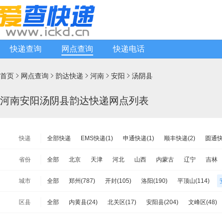
快递查询
网点查询
快递电话
首页
网点查询
韵达快递
河南
安阳
汤阴县





河南安阳汤阴县韵达快递网点列表
快递
全部快递
EMS快递(1)
申通快递(1)
顺丰快递(2)
圆通快
天天快递(1)
中通快递(1)
宅急送快递(1)
速尔快递(1)
韵
省份
全部
北京
天津
河北
山西
内蒙古
辽宁
吉林
极兔速递(2)
日日顺物流(0)
优速快递(4)
德邦物流(6)
增
江苏
浙江
安徽
福建
江西
山东
河南
湖北
城市
全部
郑州(787)
开封(105)
洛阳(190)
平顶山(114)
安能物流(5)
苏宁快递(1)
全一快递(0)
华宇物流(1)
百世
海南
重庆
四川
贵州
云南
西藏
陕西
甘肃
新乡(150)
焦作(175)
濮阳(160)
许昌(221)
漯河(73)
亚风快递(0)
佳怡物流(1)
新邦物流(0)
中铁物流(0)
品骏
区县
全部
内黄县(24)
北关区(17)
安阳县(204)
文峰区(48)
台湾省
香港
澳门
南阳(443)
商丘(391)
信阳(214)
周口(198)
驻马店(253
百世汇通快递(2)
殷都区(10)
汤阴县(26)
滑县(25)
龙安区(20)