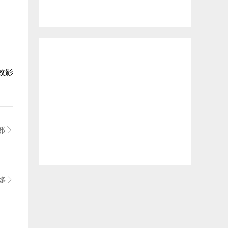
效影
。
部

多
