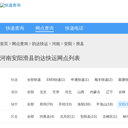
快递查询
网点查询
快递电话
首页
网点查询
韵达快运
河南
安阳
滑县





河南安阳滑县韵达快运网点列表
快递
全部快递
EMS快递(1)
申通快递(1)
顺丰快递(2)
圆通快
天天快递(1)
中通快递(1)
宅急送快递(0)
速尔快递(1)
韵
省份
全部
北京
天津
河北
山西
内蒙古
辽宁
吉林
极兔速递(1)
日日顺物流(0)
优速快递(1)
德邦物流(10)
江苏
浙江
安徽
福建
江西
山东
河南
湖北
城市
全部
郑州(78)
开封(10)
洛阳(36)
平顶山(18)
安阳(1
安能物流(10)
苏宁快递(1)
全一快递(0)
华宇物流(5)
百
海南
重庆
四川
贵州
云南
西藏
陕西
甘肃
新乡(28)
焦作(23)
濮阳(12)
许昌(16)
漯河(8)
三门峡
佳吉快运(3)
亚风快递(0)
佳怡物流(1)
新邦物流(1)
中铁
区县
全部
内黄县(4)
北关区(1)
安阳县(15)
文峰区(1)
林州
台湾省
香港
澳门
商丘(15)
信阳(17)
周口(40)
驻马店(17)
济源(3)
远成快运(2)
百世汇通快递(1)
汤阴县(4)
滑县(2)
龙安区(2)