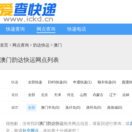
快递查询
网点查询
快递电话
首页
网点查询
韵达快运
澳门



澳门韵达快运网点列表
快递
全部快递
EMS快递(0)
申通快递(1)
顺丰快递(0)
圆通快
天天快递(1)
中通快递(0)
宅急送快递(0)
速尔快递(1)
韵
省份
全部
北京
天津
河北
山西
内蒙古
辽宁
吉林
极兔速递(0)
日日顺物流(0)
优速快递(1)
德邦物流(0)
增
江苏
浙江
安徽
福建
江西
山东
河南
湖北
城市
全部
澳门半岛(0)
氹仔岛(0)
路环岛(0)
路氹城(0)
安能物流(1)
苏宁快递(0)
全一快递(0)
华宇物流(0)
百世
海南
重庆
四川
贵州
云南
西藏
陕西
甘肃
亚风快递(0)
佳怡物流(0)
新邦物流(0)
中铁物流(0)
品骏
台湾省
香港
澳门
很抱歉，没有找到
澳门韵达快运
相关网点信息，请返回
进行查询，或
百世汇通快递(1)
息，敬请
补充网点
，本站将十分感谢您！