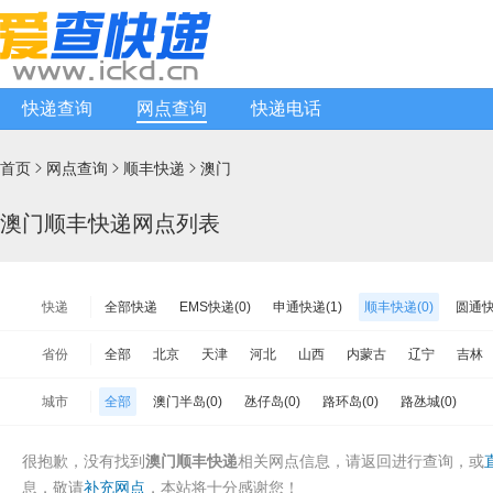
快递查询
网点查询
快递电话
首页
网点查询
顺丰快递
澳门



澳门顺丰快递网点列表
快递
全部快递
EMS快递(0)
申通快递(1)
顺丰快递(0)
圆通快
天天快递(1)
中通快递(0)
宅急送快递(0)
速尔快递(1)
韵
省份
全部
北京
天津
河北
山西
内蒙古
辽宁
吉林
极兔速递(0)
日日顺物流(0)
优速快递(1)
德邦物流(0)
增
江苏
浙江
安徽
福建
江西
山东
河南
湖北
城市
全部
澳门半岛(0)
氹仔岛(0)
路环岛(0)
路氹城(0)
安能物流(1)
苏宁快递(0)
全一快递(0)
华宇物流(0)
百世
海南
重庆
四川
贵州
云南
西藏
陕西
甘肃
亚风快递(0)
佳怡物流(0)
新邦物流(0)
中铁物流(0)
品骏
台湾省
香港
澳门
很抱歉，没有找到
澳门顺丰快递
相关网点信息，请返回
进行查询，或
百世汇通快递(1)
息，敬请
补充网点
，本站将十分感谢您！