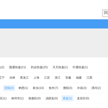
2)
圆通快递(21)
韵达快递(25)
天天快递(1)
中通快递(1)
速递(1)
日日顺物流(0)
优速快递(1)
德邦物流(10)
增益快递(1)
辽宁
吉林
黑龙江
上海
江苏
浙江
安徽
福建
江西
物流(5)
百世快运(3)
佳吉快运(3)
亚风快递(0)
佳怡物流(1)
南
重庆
四川
贵州
云南
西藏
陕西
甘肃
青海
宁夏
安阳(3)
鹤壁(1)
新乡(10)
焦作(7)
濮阳(3)
许昌(3)
漯河(2)
运(2)
百世汇通快递(1)
0)
驻马店(1)
济源(0)
区(1)
林州市(1)
殷都区(0)
汤阴县(0)
滑县(1)
龙安区(0)