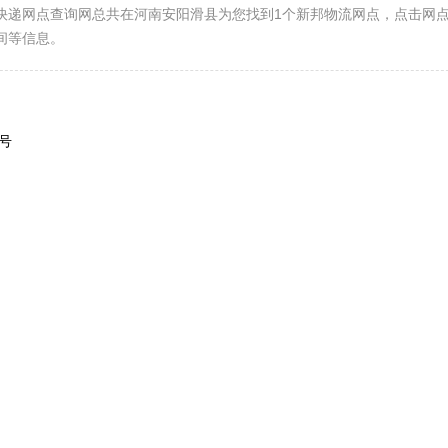
快递网点查询网总共在河南安阳滑县为您找到1个新邦物流网点，点击网
间等信息。
号