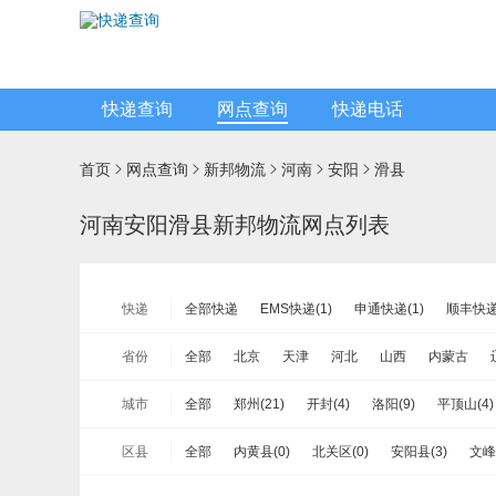
快递查询
网点查询
快递电话
首页
网点查询
新邦物流
河南
安阳
滑县





河南安阳滑县新邦物流网点列表
快递
全部快递
EMS快递(1)
申通快递(1)
顺丰快递(
宅急送快递(0)
速尔快递(1)
韵达快运(2)
极兔
省份
全部
北京
天津
河北
山西
内蒙古
安能物流(10)
苏宁快递(1)
全一快递(0)
华宇
山东
河南
湖北
湖南
广东
广西
海
城市
全部
郑州(21)
开封(4)
洛阳(9)
平顶山(4)
新邦物流(1)
中铁物流(1)
品骏快递(1)
远成快
新疆
台湾省
香港
澳门
三门峡(0)
南阳(6)
商丘(7)
信阳(8)
周口(1
区县
全部
内黄县(0)
北关区(0)
安阳县(3)
文峰