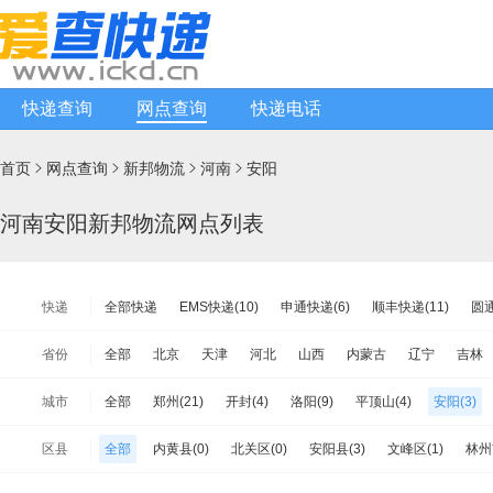
快递查询
网点查询
快递电话
首页
网点查询
新邦物流
河南
安阳




河南安阳新邦物流网点列表
快递
全部快递
EMS快递(10)
申通快递(6)
顺丰快递(11)
圆通
韵达快递(207)
天天快递(6)
中通快递(5)
宅急送快递(9)
省份
全部
北京
天津
河北
山西
内蒙古
辽宁
吉林
韵达快运(15)
极兔速递(11)
日日顺物流(8)
优速快递(11)
江苏
浙江
安徽
福建
江西
山东
河南
湖北
城市
全部
郑州(21)
开封(4)
洛阳(9)
平顶山(4)
安阳(3)
增益快递(3)
安能物流(64)
苏宁快递(9)
全一快递(0)
华
海南
重庆
四川
贵州
云南
西藏
陕西
甘肃
焦作(7)
濮阳(3)
许昌(3)
漯河(2)
三门峡(0)
南阳(6)
百世快运(13)
佳吉快运(8)
亚风快递(3)
佳怡物流(6)
新
区县
全部
内黄县(0)
北关区(0)
安阳县(3)
文峰区(1)
林州
台湾省
香港
澳门
周口(10)
驻马店(1)
济源(0)
中铁物流(9)
品骏快递(6)
远成快运(9)
百世汇通快递(30)
汤阴县(0)
滑县(1)
龙安区(0)