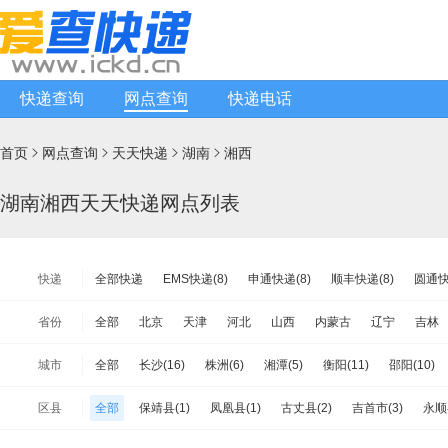
快递查询
网点查询
快递电话
首页
网点查询
天天快递
湖南
湘西




湖南湘西天天快递网点列表
快递
全部快递
EMS快递(8)
申通快递(8)
顺丰快递(8)
圆通快
天天快递(10)
中通快递(8)
宅急送快递(8)
速尔快递(3)
省份
全部
北京
天津
河北
山西
内蒙古
辽宁
吉林
极兔速递(7)
日日顺物流(7)
优速快递(14)
德邦物流(19)
江苏
浙江
安徽
福建
江西
山东
河南
湖北
城市
全部
长沙(16)
株洲(6)
湘潭(5)
衡阳(11)
邵阳(10)
安能物流(12)
苏宁快递(8)
全一快递(1)
华宇物流(5)
百
海南
重庆
四川
贵州
云南
西藏
陕西
甘肃
张家界(4)
益阳(5)
郴州(11)
永州(1)
怀化(11)
娄底(5
佳吉快运(2)
亚风快递(7)
佳怡物流(1)
新邦物流(0)
中铁
区县
全部
保靖县(1)
凤凰县(1)
古丈县(2)
吉首市(3)
永顺
台湾省
香港
澳门
远成快运(3)
百世汇通快递(10)
花垣县(3)
龙山县(3)