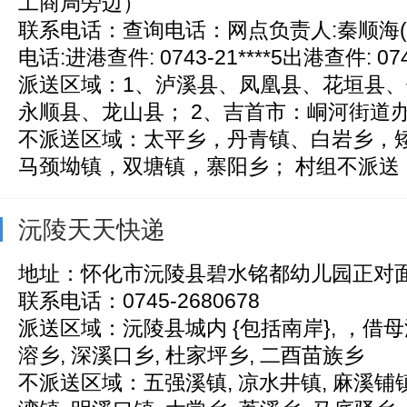
工商局旁边）
联系电话：查询电话：网点负责人:秦顺海(131*
电话:进港查件: 0743-21****5出港查件: 0743-
派送区域：1、泸溪县、凤凰县、花垣县
永顺县、龙山县； 2、吉首市：峒河街道办事
不派送区域：太平乡，丹青镇、白岩乡，
马颈坳镇，双塘镇，寨阳乡； 村组不派送
沅陵天天快递
地址：怀化市沅陵县碧水铭都幼儿园正对
联系电话：0745-2680678
派送区域：沅陵县城内 {包括南岸}, ，借母
溶乡, 深溪口乡, 杜家坪乡, 二酉苗族乡
不派送区域：五强溪镇, 凉水井镇, 麻溪铺