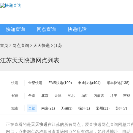
快递查询
网点查询
快递电话
首页
网点查询
天天快递
江苏



江苏天天快递网点列表
快递
全部快递
EMS快递(109)
申通快递(404)
顺丰快递(138)
韵达快递(9301)
天天快递(100)
中通快递(334)
宅急送快递(
省份
全部
北京
天津
河北
山西
内蒙古
辽宁
吉林
韵达快运(1076)
极兔速递(562)
日日顺物流(96)
优速快递(
江苏
浙江
安徽
福建
江西
山东
河南
湖北
城市
全部
南京(21)
无锡(3)
徐州(1)
常州(11)
苏州(7)
增益快递(177)
安能物流(3033)
苏宁快递(103)
全一快递(6
海南
重庆
四川
贵州
云南
西藏
陕西
甘肃
淮安(6)
盐城(9)
扬州(5)
镇江(4)
泰州(9)
宿迁(7)
百世快运(641)
佳吉快运(454)
亚风快递(124)
佳怡物流(12
台湾省
香港
澳门
正在查看的是
天天快递
在江苏的所有网点，爱查快递网点查询网总共在
中铁物流(354)
品骏快递(105)
远成快运(282)
百世汇通快递
网点，点击网点名称即可查看该网点的所有信息，如联系地址、电话