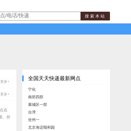
搜索本站
全国天天快递最新网点
更多+
宁化
更多+
南郊四部
襄城区一部
点在
台湾
围、价
沧州一
北京海淀颐和园