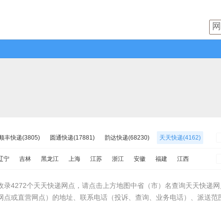
顺丰快递(3805)
圆通快递(17881)
韵达快递(68230)
天天快递(4162)
00)
韵达快运(0)
极兔速递(0)
日日顺物流(2211)
优速快递(7740)
辽宁
吉林
黑龙江
上海
江苏
浙江
安徽
福建
江西
545)
苏宁快递(2804)
全一快递(953)
华宇物流(3117)
南
重庆
四川
贵州
云南
西藏
陕西
甘肃
青海
宁夏
9)
佳怡物流(1510)
新邦物流(1404)
中铁物流(3012)
品骏快递(0)
收录4272个天天快递网点，请点击上方地图中省（市）名查询天天快递网
网点或直营网点）的地址、联系电话（投诉、查询、业务电话）、派送范