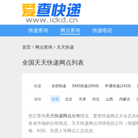
快递查询
网点查询
快递电话
首页
网点查询
天天快递


全国天天快递网点列表
快递
全部快递
EMS快递(3069)
申通快递(2428)
中通快递(5465)
宅急送快递(3182)
速尔快递(44
省份
全部
北京
天津
河北
山西
内蒙古
德邦物流(12107)
增益快递(2442)
安能物流(13
山东
河南
湖北
湖南
广东
广西
海
百世快运(3250)
佳吉快运(3702)
亚风快递(178
您正查询
天天快递网点分布
情况，爱查快递网点大全总共
新疆
台湾省
香港
澳门
各省市场的分布情况。天天快递网点详情包括公司（加盟
远成快运(0)
百世汇通快递(9588)
格、时间、负责人等网点汇总信息。