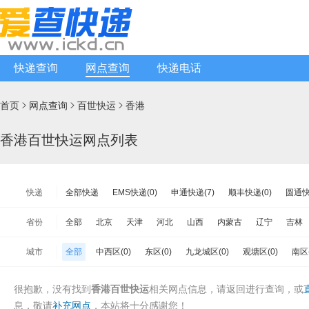
快递查询
网点查询
快递电话
首页
网点查询
百世快运
香港



香港百世快运网点列表
快递
全部快递
EMS快递(0)
申通快递(7)
顺丰快递(0)
圆通快
天天快递(1)
中通快递(1)
宅急送快递(0)
速尔快递(1)
韵
省份
全部
北京
天津
河北
山西
内蒙古
辽宁
吉林
极兔速递(0)
日日顺物流(0)
优速快递(4)
德邦物流(8)
增
江苏
浙江
安徽
福建
江西
山东
河南
湖北
城市
全部
中西区(0)
东区(0)
九龙城区(0)
观塘区(0)
南区(
安能物流(2)
苏宁快递(0)
全一快递(1)
华宇物流(0)
百世
海南
重庆
四川
贵州
云南
西藏
陕西
甘肃
黄大仙区(0)
湾仔区(0)
油尖旺区(0)
离岛区(0)
葵青区(0
亚风快递(2)
佳怡物流(0)
新邦物流(0)
中铁物流(0)
品骏
台湾省
香港
澳门
很抱歉，没有找到
香港百世快运
相关网点信息，请返回
进行查询，或
西贡区(0)
沙田区(0)
屯门区(0)
大埔区(0)
荃湾区(0)
百世汇通快递(1)
息，敬请
补充网点
，本站将十分感谢您！