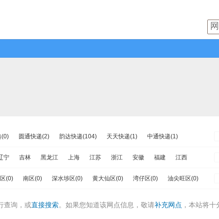
0)
圆通快递(2)
韵达快递(104)
天天快递(1)
中通快递(1)
速递(0)
日日顺物流(0)
优速快递(4)
德邦物流(8)
增益快递(1)
辽宁
吉林
黑龙江
上海
江苏
浙江
安徽
福建
江西
流(0)
百世快运(0)
佳吉快运(1)
亚风快递(2)
佳怡物流(0)
南
重庆
四川
贵州
云南
西藏
陕西
甘肃
青海
宁夏
区(0)
南区(0)
深水埗区(0)
黄大仙区(0)
湾仔区(0)
油尖旺区(0)
运(0)
百世汇通快递(1)
田区(0)
屯门区(0)
大埔区(0)
荃湾区(0)
元朗区(0)
行查询，或
直接搜索
。如果您知道该网点信息，敬请
补充网点
，本站将十