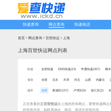
快递查询
网点查询
快递电话
首页
网点查询
百世快运
上海



上海百世快运网点列表
快递
全部快递
EMS快递(23)
申通快递(307)
顺丰
中通快递(229)
宅急送快递(20)
速尔快递(346)
省份
全部
北京
天津
河北
山西
内蒙古
德邦物流(436)
增益快递(131)
安能物流(974)
山东
河南
湖北
湖南
广东
广西
海
城市
全部
黄浦区(157)
卢湾区(0)
徐汇区(2)
长
佳吉快运(189)
亚风快递(57)
佳怡物流(42)
新疆
台湾省
香港
澳门
闵行区(10)
宝山区(6)
嘉定区(9)
浦东区(7)
百世汇通快递(392)
正在查看的是
百世快运
在上海的所有网点，爱查快递网点
崇明区(1)
的所有信息，如联系地址、电话、派送区间等信息。