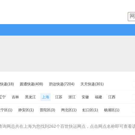
快递(18)
圆通快递(408)
韵达快递(7204)
天天快递(301)
韵达快运(276)
极兔速递(233)
日日顺物流(16)
优速快递(472)
辽宁
吉林
黑龙江
上海
江苏
浙江
安徽
福建
江西
苏宁快递(18)
全一快递(28)
华宇物流(167)
百世快运(262)
南
重庆
四川
贵州
云南
西藏
陕西
甘肃
青海
宁夏
宁区(1)
静安区(1)
普陀区(3)
闸北区(1)
虹口区(1)
杨浦区(1)
新邦物流(91)
中铁物流(125)
品骏快递(26)
远成快运(51)
金山区(5)
松江区(14)
青浦区(12)
南汇区(8)
奉贤区(11)
查询网总共在上海为您找到262个百世快运网点，点击网点名称即可查看