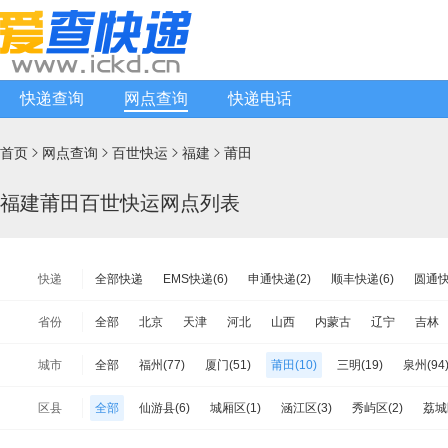
快递查询
网点查询
快递电话
首页
网点查询
百世快运
福建
莆田




福建莆田百世快运网点列表
快递
全部快递
EMS快递(6)
申通快递(2)
顺丰快递(6)
圆通快
天天快递(1)
中通快递(5)
宅急送快递(5)
速尔快递(12)
省份
全部
北京
天津
河北
山西
内蒙古
辽宁
吉林
极兔速递(15)
日日顺物流(4)
优速快递(22)
德邦物流(58)
江苏
浙江
安徽
福建
江西
山东
河南
湖北
城市
全部
福州(77)
厦门(51)
莆田(10)
三明(19)
泉州(94
安能物流(80)
苏宁快递(5)
全一快递(2)
华宇物流(11)
海南
重庆
四川
贵州
云南
西藏
陕西
甘肃
南平(23)
龙岩(19)
宁德(18)
佳吉快运(6)
亚风快递(9)
佳怡物流(1)
新邦物流(10)
中
区县
全部
仙游县(6)
城厢区(1)
涵江区(3)
秀屿区(2)
荔城
台湾省
香港
澳门
品骏快递(4)
远成快运(10)
百世汇通快递(6)