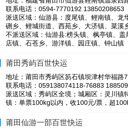
地址：福建省莆田市仙游县鲤南镇温泉西路
联系电话：0594-7770192 13850208653
派送区域：仙游县：度尾镇、鲤南镇、龙
硎乡、鲤城街道、西苑乡、大济镇、菜溪乡特
不派送区域：仙游县:榜头镇、枫亭镇、盖
店镇、石苍乡、游洋镇、园庄镇、钟山镇
莆田秀屿百世快运
地址：莆田市秀屿区笏石镇坝津村华福路7
联系电话：059138074118-76883 188509
派送区域：秀屿区全境；城厢区：灵川镇
镇：单票100kg以内，收100元/票，超100k
莆田仙游一部百世快运