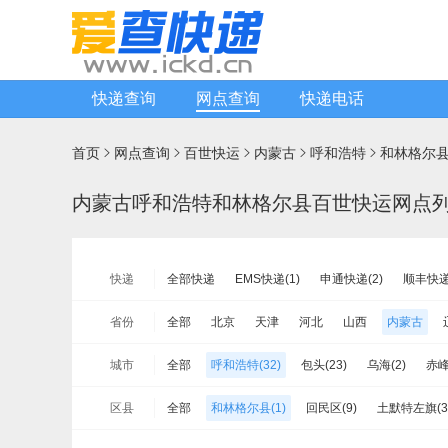
快递查询
网点查询
快递电话
首页
网点查询
百世快运
内蒙古
呼和浩特
和林格尔





内蒙古呼和浩特和林格尔县百世快运网点
快递
全部快递
EMS快递(1)
申通快递(2)
顺丰快递(
宅急送快递(1)
速尔快递(0)
韵达快运(3)
极兔
省份
全部
北京
天津
河北
山西
内蒙古
安能物流(5)
苏宁快递(1)
全一快递(1)
华宇物
山东
河南
湖北
湖南
广东
广西
海
城市
全部
呼和浩特(32)
包头(23)
乌海(2)
赤峰
新邦物流(0)
中铁物流(0)
品骏快递(1)
远成快
新疆
台湾省
香港
澳门
兴安盟(2)
锡林郭勒(3)
阿拉善(2)
区县
全部
和林格尔县(1)
回民区(9)
土默特左旗(3
赛罕区(12)