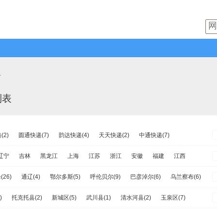
县
列表
2)
圆通快递(7)
韵达快递(4)
天天快递(2)
中通快递(7)
速递(0)
日日顺物流(0)
优速快递(1)
德邦物流(3)
增益快递(1)
辽宁
吉林
黑龙江
上海
江苏
浙江
安徽
福建
江西
流(1)
百世快运(1)
佳吉快运(1)
亚风快递(0)
佳怡物流(0)
南
重庆
四川
贵州
云南
西藏
陕西
甘肃
青海
宁夏
(26)
通辽(4)
鄂尔多斯(5)
呼伦贝尔(9)
巴彦淖尔(6)
乌兰察布(6)
运(1)
百世汇通快递(1)
)
托克托县(2)
新城区(5)
武川县(1)
清水河县(2)
玉泉区(7)