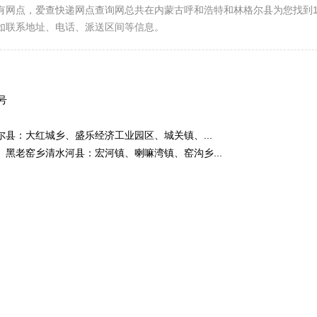
有网点，爱查快递网点查询网总共在内蒙古呼和浩特和林格尔县为您找到
如联系地址、电话、派送区间等信息。
号
县：大红城乡、盛乐经济工业园区、城关镇、...
黑老窑乡清水河县：宏河镇、喇嘛湾镇、窑沟乡...