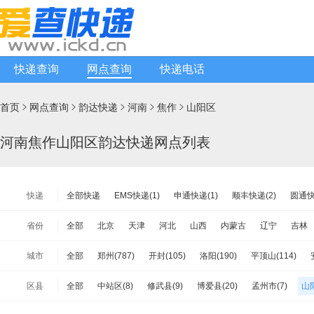
快递查询
网点查询
快递电话
首页
网点查询
韵达快递
河南
焦作
山阳区





河南焦作山阳区韵达快递网点列表
快递
全部快递
EMS快递(1)
申通快递(1)
顺丰快递(2)
圆通快
天天快递(1)
中通快递(1)
宅急送快递(2)
速尔快递(1)
韵
省份
全部
北京
天津
河北
山西
内蒙古
辽宁
吉林
极兔速递(0)
日日顺物流(0)
优速快递(2)
德邦物流(1)
增
江苏
浙江
安徽
福建
江西
山东
河南
湖北
城市
全部
郑州(787)
开封(105)
洛阳(190)
平顶山(114)
安能物流(6)
苏宁快递(1)
全一快递(0)
华宇物流(0)
百世
海南
重庆
四川
贵州
云南
西藏
陕西
甘肃
新乡(150)
焦作(175)
濮阳(160)
许昌(221)
漯河(73)
亚风快递(1)
佳怡物流(0)
新邦物流(1)
中铁物流(1)
品骏
区县
全部
中站区(8)
修武县(9)
博爱县(20)
孟州市(7)
山阳
台湾省
香港
澳门
南阳(443)
商丘(391)
信阳(214)
周口(198)
驻马店(253
百世汇通快递(11)
沁阳市(21)
温县(46)
解放区(30)
马村区(10)