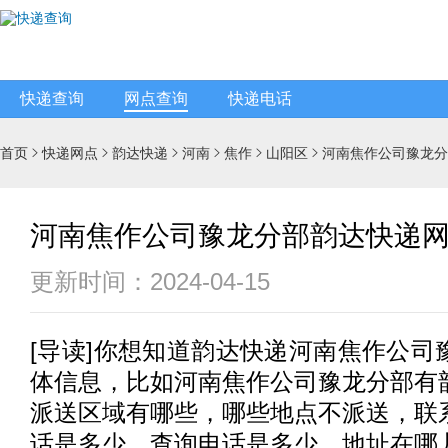
快递查询
网点查询
快递电话
首页
快递网点
韵达快递
河南
焦作
山阳区
河南焦作公司豫龙分






河南焦作公司豫龙分部韵达快递
更新时间：2024-04-15
[
导读
]你想知道
韵达快递
河南焦作公司
体信息，比如河南焦作公司豫龙分部有
派送区域有哪些，哪些地点不派送，联
话是多少，查询电话是多少，地址在哪