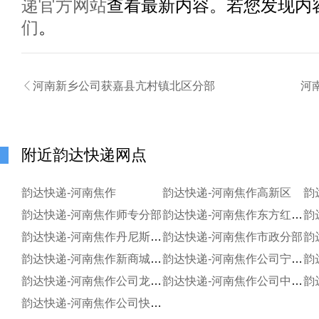
递官方网站
查看最新内容。若您发现内
们
。

河南新乡公司获嘉县亢村镇北区分部
河
附近韵达快递网点
韵达快递-河南焦作
韵达快递-河南焦作高新区
韵
韵达快递-河南焦作师专分部
韵达快递-河南焦作东方红分部
韵达快递-河南焦作丹尼斯分部
韵达快递-河南焦作市政分部
韵达快递-河南焦作新商城分部
韵达快递-河南焦作公司宁郭分部
韵达快递-河南焦作公司龙源湖分部
韵达快递-河南焦作公司中原路分部
韵达快递-河南焦作公司快点服务部