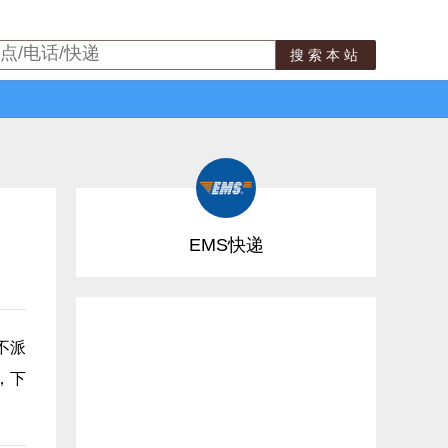
搜索本站
EMS快递
不派
，下