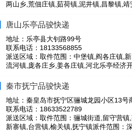
两山乡,荒佃庄镇,茹荷镇,泥井镇,昌黎镇,靖安.
唐山乐亭品骏快递
地址：乐亭县大钊路99号
联系电话：18133568855
派送区域：取件范围：中堡镇,阎各庄镇,新
流河镇,庞各庄乡,姜各庄镇,河北乐亭经济开发
秦市抚宁品骏快递
地址：秦皇岛市抚宁区骊城龙园小区13号
联系电话：18633522789
派送区域：取件范围：骊城街道,留守营镇,
新寨镇,台营镇,榆关镇,抚宁镇派件范围：深河