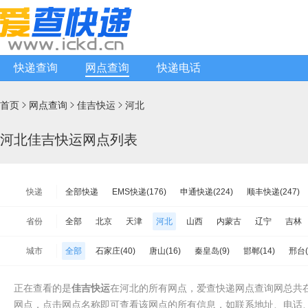
快递查询
网点查询
快递电话
首页
网点查询
佳吉快运
河北



河北佳吉快运网点列表
快递
全部快递
EMS快递(176)
申通快递(224)
顺丰快递(247)
韵达快递(3096)
天天快递(185)
中通快递(434)
宅急送快递(
省份
全部
北京
天津
河北
山西
内蒙古
辽宁
吉林
韵达快运(381)
极兔速递(290)
日日顺物流(136)
优速快递(
江苏
浙江
安徽
福建
江西
山东
河南
湖北
城市
全部
石家庄(40)
唐山(16)
秦皇岛(9)
邯郸(14)
邢台(
增益快递(62)
安能物流(1106)
苏宁快递(175)
全一快递(51
海南
重庆
四川
贵州
云南
西藏
陕西
甘肃
张家口(5)
承德(3)
衡水(12)
廊坊(21)
沧州(28)
百世快运(382)
佳吉快运(210)
亚风快递(143)
佳怡物流(16
台湾省
香港
澳门
正在查看的是
佳吉快运
在河北的所有网点，爱查快递网点查询网总共在
中铁物流(216)
品骏快递(184)
远成快运(132)
百世汇通快递
网点，点击网点名称即可查看该网点的所有信息，如联系地址、电话