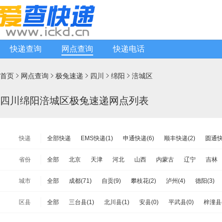
快递查询
网点查询
快递电话
首页
网点查询
极兔速递
四川
绵阳
涪城区





四川绵阳涪城区极兔速递网点列表
快递
全部快递
EMS快递(1)
申通快递(6)
顺丰快递(2)
圆通快
天天快递(1)
中通快递(2)
宅急送快递(1)
速尔快递(1)
韵
省份
全部
北京
天津
河北
山西
内蒙古
辽宁
吉林
极兔速递(10)
日日顺物流(0)
优速快递(11)
德邦物流(15)
江苏
浙江
安徽
福建
江西
山东
河南
湖北
城市
全部
成都(71)
自贡(9)
攀枝花(2)
泸州(4)
德阳(3)
安能物流(20)
苏宁快递(1)
全一快递(1)
华宇物流(1)
百
海南
重庆
四川
贵州
云南
西藏
陕西
甘肃
遂宁(8)
内江(4)
乐山(8)
南充(12)
眉山(5)
宜宾(9)
佳吉快运(2)
亚风快递(1)
佳怡物流(0)
新邦物流(4)
中铁
区县
全部
三台县(1)
北川县(1)
安县(0)
平武县(0)
梓潼县(
台湾省
香港
澳门
雅安(8)
巴中(5)
资阳(2)
阿坝(0)
甘孜(0)
凉山(10)
品骏快递(0)
远成快运(9)
百世汇通快递(17)
涪城区(10)
游仙区(5)
盐亭县(1)