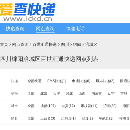
快递查询
网点查询
快递电话
首页
网点查询
百世汇通快递
四川
绵阳
涪城区





四川绵阳涪城区百世汇通快递网点列表
快递
全部快递
EMS快递(1)
申通快递(6)
顺丰快递(2)
圆通快
天天快递(1)
中通快递(2)
宅急送快递(1)
速尔快递(1)
韵
省份
全部
北京
天津
河北
山西
内蒙古
辽宁
吉林
极兔速递(10)
日日顺物流(0)
优速快递(11)
德邦物流(15)
江苏
浙江
安徽
福建
江西
山东
河南
湖北
城市
全部
成都(127)
自贡(17)
攀枝花(11)
泸州(30)
德阳(
安能物流(20)
苏宁快递(1)
全一快递(1)
华宇物流(1)
百
海南
重庆
四川
贵州
云南
西藏
陕西
甘肃
广元(31)
遂宁(14)
内江(8)
乐山(25)
南充(15)
眉山(
佳吉快运(2)
亚风快递(1)
佳怡物流(0)
新邦物流(4)
中铁
区县
全部
三台县(3)
北川县(1)
安县(1)
平武县(1)
梓潼县(
台湾省
香港
澳门
广安(10)
达州(10)
雅安(19)
巴中(5)
资阳(9)
阿坝(1
品骏快递(0)
远成快运(9)
百世汇通快递(17)
涪城区(17)
游仙区(2)
盐亭县(1)