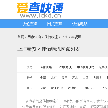
快递查询
网点查询
快递电话
首页
网点查询
佳怡物流
上海
奉贤区




上海奉贤区佳怡物流网点列表
快递
全部快递
EMS快递(1)
申通快递(13)
顺丰快递
宅急送快递(0)
速尔快递(4)
韵达快运(0)
极兔
省份
全部
北京
天津
河北
山西
内蒙古
安能物流(79)
苏宁快递(1)
全一快递(1)
华宇
山东
河南
湖北
湖南
广东
广西
海
城市
全部
黄浦区(1)
卢湾区(0)
徐汇区(3)
长宁
新邦物流(9)
中铁物流(13)
品骏快递(1)
远成
新疆
台湾省
香港
澳门
闵行区(6)
宝山区(3)
嘉定区(2)
浦东区(6)
正在查看的是
佳怡物流
在上海奉贤区的所有网点，爱查快
查看该网点的所有信息，如联系地址、电话、派送区间等