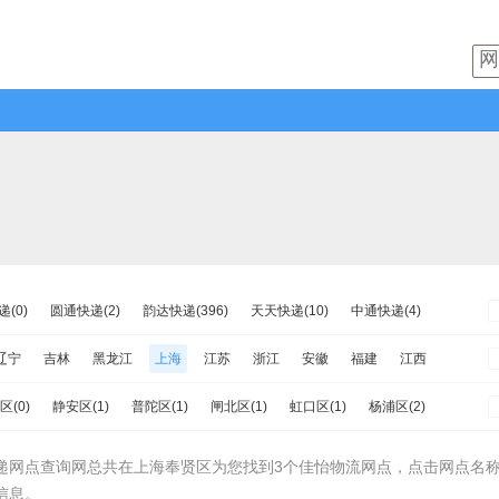
(0)
圆通快递(2)
韵达快递(396)
天天快递(10)
中通快递(4)
速递(8)
日日顺物流(0)
优速快递(11)
德邦物流(18)
增益快递(4)
辽宁
吉林
黑龙江
上海
江苏
浙江
安徽
福建
江西
物流(14)
百世快运(11)
佳吉快运(19)
亚风快递(4)
佳怡物流(3)
南
重庆
四川
贵州
云南
西藏
陕西
甘肃
青海
宁夏
区(0)
静安区(1)
普陀区(1)
闸北区(1)
虹口区(1)
杨浦区(2)
快运(1)
百世汇通快递(10)
金山区(3)
松江区(6)
青浦区(2)
南汇区(0)
奉贤区(3)
崇明区(1)
递网点查询网总共在上海奉贤区为您找到3个佳怡物流网点，点击网点名
信息。