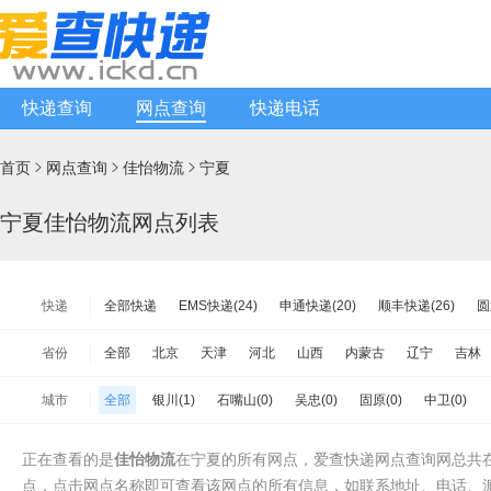
快递查询
网点查询
快递电话
首页
网点查询
佳怡物流
宁夏



宁夏佳怡物流网点列表
快递
全部快递
EMS快递(24)
申通快递(20)
顺丰快递(26)
圆
韵达快递(199)
天天快递(29)
中通快递(51)
宅急送快递(24
省份
全部
北京
天津
河北
山西
内蒙古
辽宁
吉林
韵达快运(23)
极兔速递(54)
日日顺物流(16)
优速快递(59)
江苏
浙江
安徽
福建
江西
山东
河南
湖北
城市
全部
银川(1)
石嘴山(0)
吴忠(0)
固原(0)
中卫(0)
增益快递(13)
安能物流(89)
苏宁快递(22)
全一快递(1)
海南
重庆
四川
贵州
云南
西藏
陕西
甘肃
百世快运(40)
佳吉快运(8)
亚风快递(17)
佳怡物流(1)
台湾省
香港
澳门
正在查看的是
佳怡物流
在宁夏的所有网点，爱查快递网点查询网总共
中铁物流(13)
品骏快递(17)
远成快运(0)
百世汇通快递(43
点，点击网点名称即可查看该网点的所有信息，如联系地址、电话、