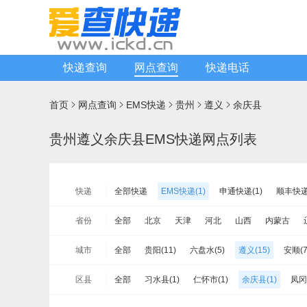
快递查询
网点查询
快递电话
首页
网点查询
EMS快递
贵州
遵义
余庆县





贵州遵义余庆县EMS快递网点列表
快递
全部快递
EMS快递(1)
申通快递(1)
顺丰快递(
宅急送快递(1)
速尔快递(2)
韵达快运(0)
极兔
省份
全部
北京
天津
河北
山西
内蒙古
安能物流(2)
苏宁快递(1)
全一快递(0)
华宇物
山东
河南
湖北
湖南
广东
广西
海
城市
全部
贵阳(11)
六盘水(5)
遵义(15)
安顺(7
新邦物流(0)
中铁物流(0)
品骏快递(1)
远成快
新疆
台湾省
香港
澳门
区县
全部
习水县(1)
仁怀市(1)
余庆县(1)
凤冈
红花岗区(1)
绥阳县(1)
赤水市(1)
道真县(1)