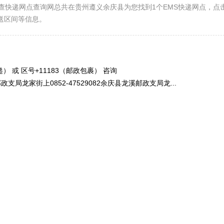
查快递网点查询网总共在贵州遵义余庆县为您找到1个EMS快递网点，点
送区间等信息。
） 或 区号+11183（邮政包裹） 咨询
龙家街上0852-47529082余庆县龙溪邮政支局龙...
）