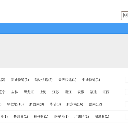
2)
圆通快递(1)
韵达快递(2)
天天快递(1)
中通快递(1)
速递(1)
日日顺物流(0)
优速快递(2)
德邦物流(2)
增益快递(0)
辽宁
吉林
黑龙江
上海
江苏
浙江
安徽
福建
江西
流(1)
百世快运(1)
佳吉快运(1)
亚风快递(0)
佳怡物流(0)
南
重庆
四川
贵州
云南
西藏
陕西
甘肃
青海
宁夏
)
铜仁地(10)
黔西南(8)
毕节(8)
黔东南(16)
黔南(12)
运(3)
百世汇通快递(1)
县(1)
务川县(1)
桐梓县(1)
正安县(1)
汇川区(1)
湄潭县(1)
遵义县(2)