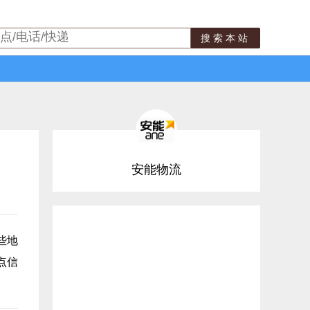
搜索本站
安能物流
些地
点信