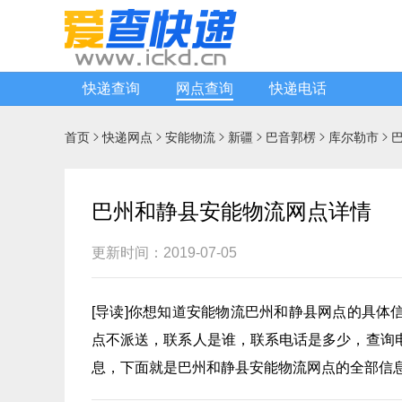
快递查询
网点查询
快递电话
首页
快递网点
安能物流
新疆
巴音郭楞
库尔勒市






巴州和静县安能物流网点详情
更新时间：2019-07-05
[
导读
]你想知道
安能物流
巴州和静县网点的具体
点不派送，联系人是谁，联系电话是多少，查询
息，下面就是巴州和静县安能物流网点的全部信