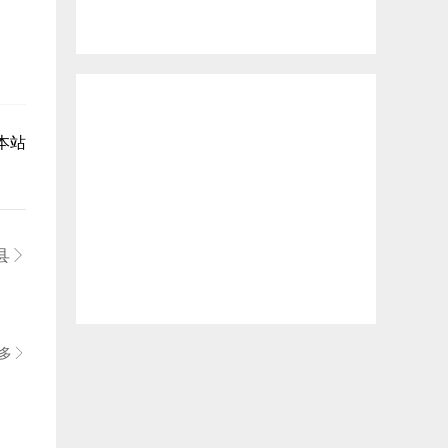
本站
县

多
