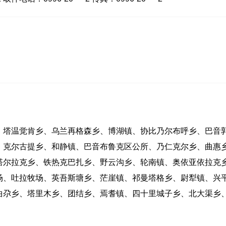
、塔温觉肯乡、乌兰再格森乡、博湖镇、协比乃尔布呼乡、巴音
、克尔古提乡、和静镇、巴音布鲁克区公所、乃仁克尔乡、曲惠
塔尔拉克乡、铁热克巴扎乡、野云沟乡、轮南镇、奥依亚依拉克
场、吐拉牧场、英吾斯塘乡、茫崖镇、祁曼塔格乡、尉犁镇、兴
曲尕乡、塔里木乡、团结乡、焉耆镇、四十里城子乡、北大渠乡