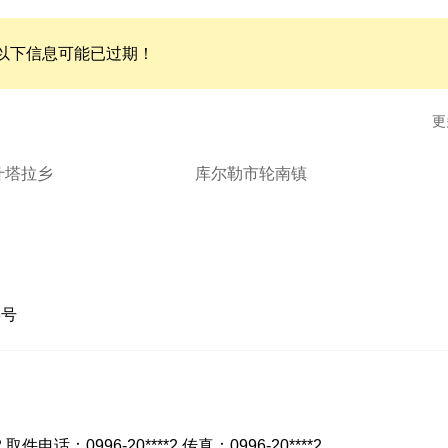
以下信息可能已过期！
更
什塔拉乡
库尔勒市轮南镇
8号
 取件电话：0996-20****2 传真：0996-20****2