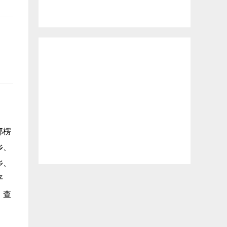
郭楞
乡、
乡、
平
、查