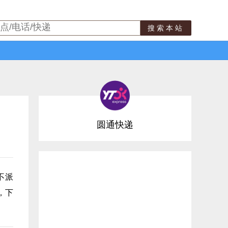
搜索本站
圆通快递
不派
，下