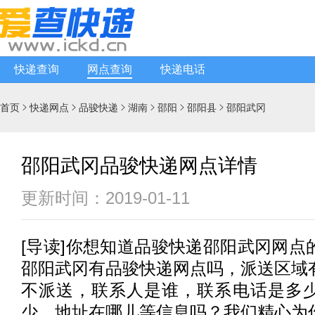
快递查询
网点查询
快递电话
首页
快递网点
品骏快递
湖南
邵阳
邵阳县
邵阳武冈






邵阳武冈品骏快递网点详情
更新时间：2019-01-11
[
导读
]你想知道
品骏快递
邵阳武冈网点
邵阳武冈有
品骏快递
网点吗，派送区域
不派送，联系人是谁，联系电话是多
少，地址在哪儿等信息吗？我们精心为