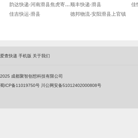
韵达快递-河南滑县焦虎寄存分部
顺丰快递-滑县
佳
佳吉快运-滑县
德邦物流-安阳滑县上官镇
爱查快递
手机版
关于我们
2025
成都聚智创想科技有限公司
蜀ICP备11019750
号
川公网安备51012402000808号