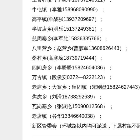
牛屯镇（李雅158968090990）；
高平镇(牟战强13937209697）；
半坡店乡(明乐15137249381）；
慈周寨乡(李军胜15836335766）；
八里营乡；赵营乡(曹彦军13608626443）；
桑村乡(高寒垛18739719444）；
四间房乡（李盼盼15824604036）；
万古镇（段俊安0372—8222123）；
老庙乡；大寨乡；留固镇（宋则盘15824627443
焦虎乡（刘滑18738292639）；
瓦岗寨乡（张淑艳15090012568） ；
老店镇（谷华13346640038）；
新区管委会（环城路以内均可派送，下属村组不