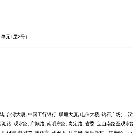
1单元1层2号）
台湾大厦, 中国工行银行, 联通大厦, 电信大楼, 钻石广场）, 
 西湖路, 观水路, 广顺路, 南明东路, 贵定路, 省委, 宝山南路至观水
 东山世纪园, 蟠桃路, 蟠桃宫, 晒田坝, 月亮岩, 教师新村。红岩轻工