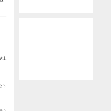
站上
义

多
