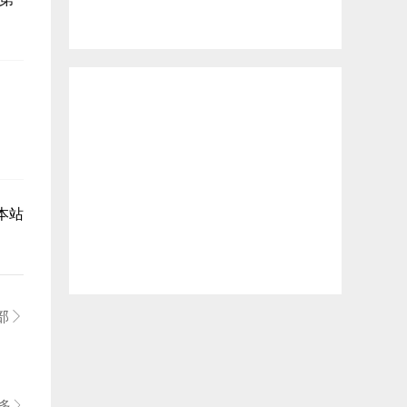
本站
部

多
