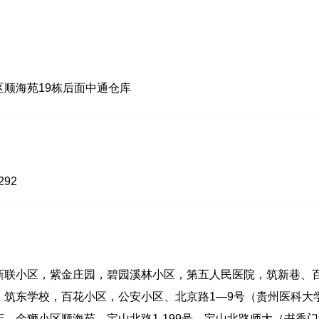
顺海苑19栋后面中通仓库
292
新联小区，紫金庄园，碧园溪林小区，第五人民医院，筑新巷、
，筑东学校，百花小区，公安小区、北京路1—9号（贵州医科大
，金狮小区顺海苑，宝山北路1-199号，宝山北路师大（书香门