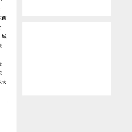
大
东西
全
、城
校
坛
花
珠大