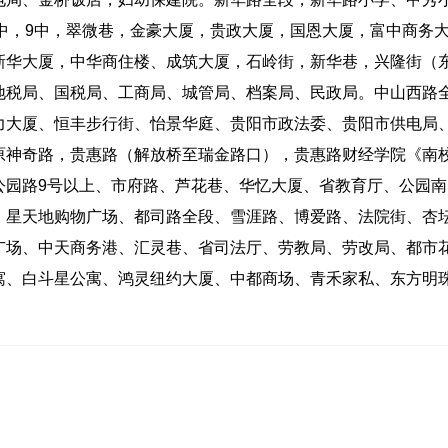
阳16中，9中，翠微巷，金豪大厦，贵政大厦，国恩大厦，富中商务
新华大厦，中华商住楼、成筑大厦，石岭街，新华巷，兴隆街（
地税局、国税局、工商局、城管局、档案局、民政局。中山西路
力大厦、恒丰步行街、怡景华庭、贵阳市政法委、贵阳市供电局
原神奇路，贵惠路（解放桥至瑞金路口），贵惠路财经学院《南
公园路9号以上、市府路、芦花巷、华忆大厦、省教育厅、公园南
、星天地购物广场、都司路全段、雪涯路、博爱路、法院街、杏
广场、中天商务港、汇灵巷、省司法厅、劳教局、劳改局、都市
寓、白斗星公寓、鸿灵纽约大厦、中都商场、青禾家私、东方明