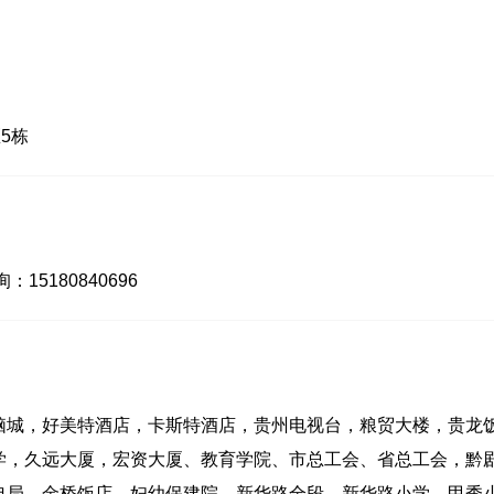
5栋
：15180840696
脑城，好美特酒店，卡斯特酒店，贵州电视台，粮贸大楼，贵龙
学，久远大厦，宏资大厦、教育学院、市总工会、省总工会，黔
电局、金桥饭店，妇幼保建院。新华路全段，新华路小学、甲秀