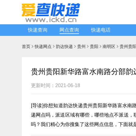
快递查询
网点查询
快递电话
首页
快递网点
韵达快递
贵州
贵阳
南明区
贵州贵






贵州贵阳新华路富水南路分部韵
更新时间：2021-06-18
[
导读
]你想知道
韵达快递
贵州贵阳新华路富水南
递
网点吗，派送区域有哪些，哪些地点不派送，
吗？我们精心为你搜集了这些网点信息，下面就