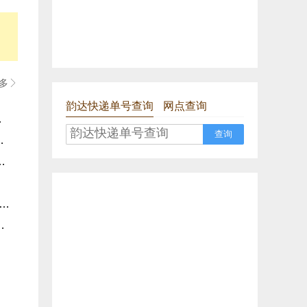
多

韵达快递单号查询
网点查询
依服务部
查询
8号楼T区寄存点
部花果园Q2区寄存分部
贵阳太慈桥公司花果园B南区第一寄存点
园S4区寄存点分部