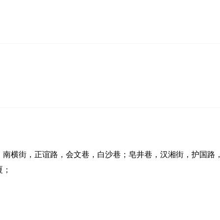
，南横街，正谊路，会文巷，白沙巷；皂井巷，汉湘街，护国路
厦；