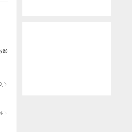
效影
。
义

多
