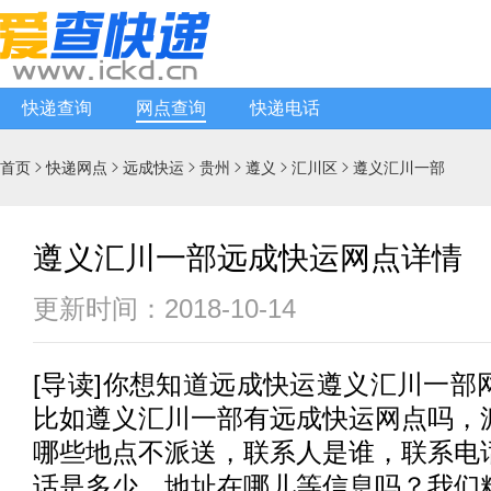
快递查询
网点查询
快递电话
首页
快递网点
远成快运
贵州
遵义
汇川区
遵义汇川一部






遵义汇川一部远成快运网点详情
更新时间：2018-10-14
[
导读
]你想知道
远成快运
遵义汇川一部
比如遵义汇川一部有
远成快运
网点吗，
哪些地点不派送，联系人是谁，联系电
话是多少，地址在哪儿等信息吗？我们