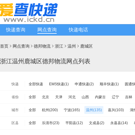
快递查询
网点查询
快递电话
首页
网点查询
德邦物流
浙江
温州
鹿城区





浙江温州鹿城区德邦物流网点列表
快递
全部快递
EMS快递(1)
申通快递(2)
顺丰快递(1)
圆通快
韵达快递(449)
天天快递(6)
中通快递(16)
宅急送快递(1)
省份
全部
北京
天津
河北
山西
内蒙古
辽宁
吉林
韵达快运(3)
极兔速递(12)
日日顺物流(0)
优速快递(21)
江苏
浙江
安徽
福建
江西
山东
河南
湖北
城市
全部
杭州(200)
宁波(165)
温州(135)
嘉兴(103)
湖州
增益快递(2)
安能物流(22)
苏宁快递(1)
全一快递(1)
华
海南
重庆
四川
贵州
云南
西藏
陕西
甘肃
舟山(15)
衢州(26)
金华(105)
台州(73)
丽水(36)
百世快运(14)
佳吉快运(1)
亚风快递(2)
佳怡物流(0)
新
区县
全部
乐清市(23)
平阳县(12)
文成县(2)
永嘉县(14)
台湾省
香港
澳门
中铁物流(0)
品骏快递(2)
远成快运(1)
百世汇通快递(16)
瑞安市(17)
瓯海区(11)
苍南县(26)
鹿城区(13)
龙湾区(