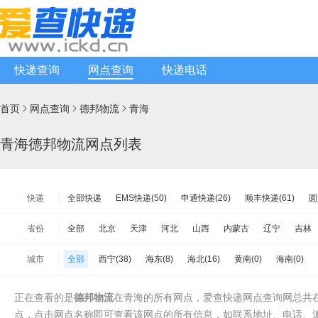
快递查询
网点查询
快递电话
首页
网点查询
德邦物流
青海



青海德邦物流网点列表
快递
全部快递
EMS快递(50)
申通快递(26)
顺丰快递(61)
圆
韵达快递(96)
天天快递(24)
中通快递(57)
宅急送快递(44)
省份
全部
北京
天津
河北
山西
内蒙古
辽宁
吉林
韵达快运(29)
极兔速递(77)
日日顺物流(11)
优速快递(15)
江苏
浙江
安徽
福建
江西
山东
河南
湖北
城市
全部
西宁(38)
海东(8)
海北(16)
黄南(0)
海南(0)
增益快递(28)
安能物流(41)
苏宁快递(43)
全一快递(6)
海南
重庆
四川
贵州
云南
西藏
陕西
甘肃
海西(8)
百世快运(33)
佳吉快运(4)
亚风快递(0)
佳怡物流(0)
新
台湾省
香港
澳门
正在查看的是
德邦物流
在青海的所有网点，爱查快递网点查询网总共在
中铁物流(4)
品骏快递(22)
远成快运(15)
百世汇通快递(61
点，点击网点名称即可查看该网点的所有信息，如联系地址、电话、