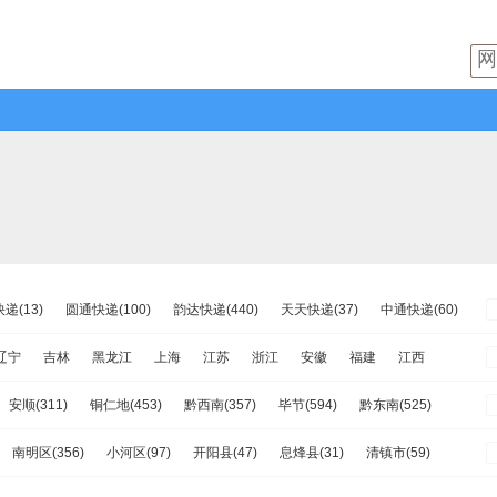
递(13)
圆通快递(100)
韵达快递(440)
天天快递(37)
中通快递(60)
极兔速递(38)
日日顺物流(8)
优速快递(62)
德邦物流(75)
辽宁
吉林
黑龙江
上海
江苏
浙江
安徽
福建
江西
一快递(1)
华宇物流(9)
百世快运(51)
佳吉快运(13)
亚风快递(4)
南
重庆
四川
贵州
云南
西藏
陕西
甘肃
青海
宁夏
安顺(311)
铜仁地(453)
黔西南(357)
毕节(594)
黔东南(525)
快递(24)
远成快运(25)
百世汇通快递(41)
南明区(356)
小河区(97)
开阳县(47)
息烽县(31)
清镇市(59)