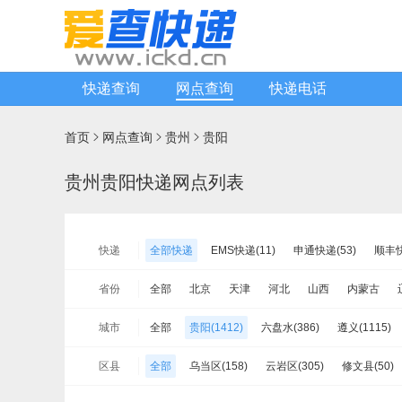
快递查询
网点查询
快递电话
首页
网点查询
贵州
贵阳



贵州贵阳快递网点列表
快递
全部快递
EMS快递(11)
申通快递(53)
顺丰快
宅急送快递(12)
速尔快递(18)
韵达快运(37)
省份
全部
北京
天津
河北
山西
内蒙古
增益快递(23)
安能物流(84)
苏宁快递(12)
全
山东
河南
湖北
湖南
广东
广西
海
城市
全部
贵阳(1412)
六盘水(386)
遵义(1115)
佳怡物流(0)
新邦物流(2)
中铁物流(14)
品骏
新疆
台湾省
香港
澳门
黔南(545)
区县
全部
乌当区(158)
云岩区(305)
修文县(50)
白云区(129)
花溪区(211)
观山湖区(227)