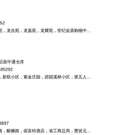
52
，龙吉苑，龙嘉苑，龙耀苑，世纪金源购物中...
后面中通仓库
95292
新联小区，紫金庄园，碧园溪林小区，第五人...
897
，醒狮路，偌富特酒店，省工商总局，曹状元...