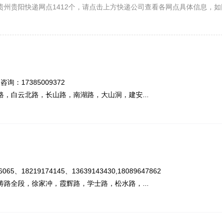
贵州贵阳快递网点1412个，请点击上方快递公司查看各网点具体信息，如
咨询：17385009372
，白云北路，长山路，南湖路，大山洞，建安...
、18219174145、13639143430,18089647862
路全段，徐家冲，霞辉路，学士路，松水路，...