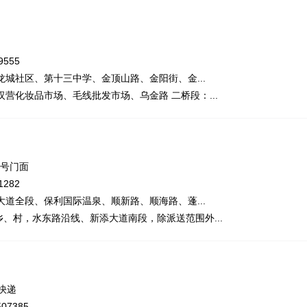
555
城社区、第十三中学、金顶山路、金阳街、金...
营化妆品市场、毛线批发市场、乌金路 二桥段：...
0号门面
282
道全段、保利国际温泉、顺新路、顺海路、蓬...
、村，水东路沿线、新添大道南段，除派送范围外...
快递
07385