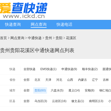
快递查询
网点查询
快递电话
首页
网点查询
中通快递
贵州
贵阳
花溪区





贵州贵阳花溪区中通快递网点列表
快递
全部快递
EMS快递(1)
申通快递(9)
顺丰快递(2)
圆通快
天天快递(3)
中通快递(10)
宅急送快递(1)
速尔快递(3)
省份
全部
北京
天津
河北
山西
内蒙古
辽宁
吉林
极兔速递(10)
日日顺物流(0)
优速快递(8)
德邦物流(8)
江苏
浙江
安徽
福建
江西
山东
河南
湖北
城市
全部
贵阳(60)
六盘水(5)
遵义(14)
安顺(8)
铜仁地(1
安能物流(13)
苏宁快递(1)
全一快递(1)
华宇物流(1)
百
海南
重庆
四川
贵州
云南
西藏
陕西
甘肃
毕节(13)
黔东南(18)
黔南(14)
佳吉快运(0)
亚风快递(1)
佳怡物流(0)
新邦物流(0)
中铁
区县
全部
乌当区(3)
云岩区(16)
修文县(1)
南明区(13)
小
台湾省
香港
澳门
远成快运(8)
百世汇通快递(11)
息烽县(1)
清镇市(1)
白云区(7)
花溪区(10)
观山湖区(5