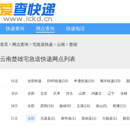
快递查询
网点查询
快递电话
首页
网点查询
宅急送快递
云南
楚雄




云南楚雄宅急送快递网点列表
快递
全部快递
EMS快递(10)
申通快递(10)
顺丰快递(10)
圆
韵达快递(110)
天天快递(10)
中通快递(21)
宅急送快递(10
省份
全部
北京
天津
河北
山西
内蒙古
辽宁
吉林
韵达快运(10)
极兔速递(24)
日日顺物流(4)
优速快递(9)
江苏
浙江
安徽
福建
江西
山东
河南
湖北
城市
全部
昆明(16)
曲靖(9)
玉溪(10)
保山(5)
昭通(11)
增益快递(1)
安能物流(13)
苏宁快递(10)
全一快递(10)
海南
重庆
四川
贵州
云南
西藏
陕西
甘肃
临沧(8)
楚雄(10)
红河(15)
文山(10)
西双版纳(4)
大
百世快运(4)
佳吉快运(2)
亚风快递(4)
佳怡物流(2)
新邦
区县
全部
元谋县(1)
南华县(1)
双柏县(1)
大姚县(1)
姚安
台湾省
香港
澳门
怒江(6)
迪庆(4)
品骏快递(9)
远成快运(3)
百世汇通快递(15)
武定县(1)
永仁县(1)
牟定县(1)
禄丰县(1)